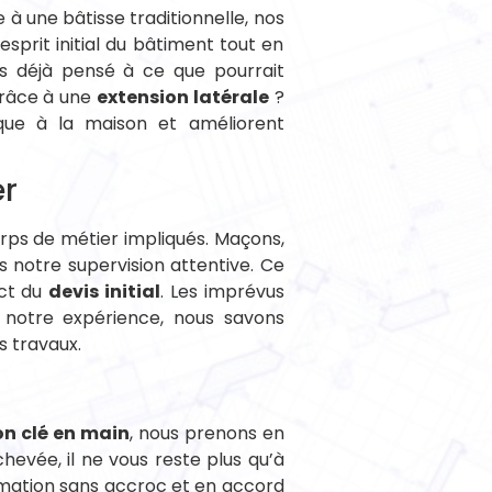
à une bâtisse traditionnelle, nos
prit initial du bâtiment tout en
us déjà pensé à ce que pourrait
grâce à une
extension latérale
?
ique à la maison et améliorent
er
orps de métier impliqués. Maçons,
 notre supervision attentive. Ce
ect du
devis initial
. Les imprévus
 notre expérience, nous savons
s travaux.
on clé en main
, nous prenons en
hevée, il ne vous reste plus qu’à
ormation sans accroc et en accord