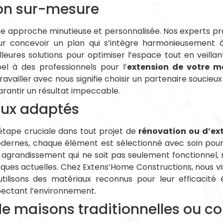
ion sur-mesure
une approche minutieuse et personnalisée. Nos experts p
r concevoir un plan qui s’intègre harmonieusement à 
illeures solutions pour optimiser l’espace tout en veilla
el à des professionnels pour l’
extension de votre m
ravailler avec nous signifie choisir un partenaire soucie
arantir un résultat impeccable.
aux adaptés
étape cruciale dans tout projet de
rénovation ou d’ex
ernes, chaque élément est sélectionné avec soin pour 
n agrandissement qui ne soit pas seulement fonctionnel,
ues actuelles. Chez Extens’Home Constructions, nous viso
utilisons des matériaux reconnus pour leur efficacité 
pectant l’environnement.
e maisons traditionnelles ou c