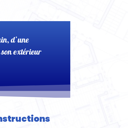
ain, d’une
 son extérieur
nstructions