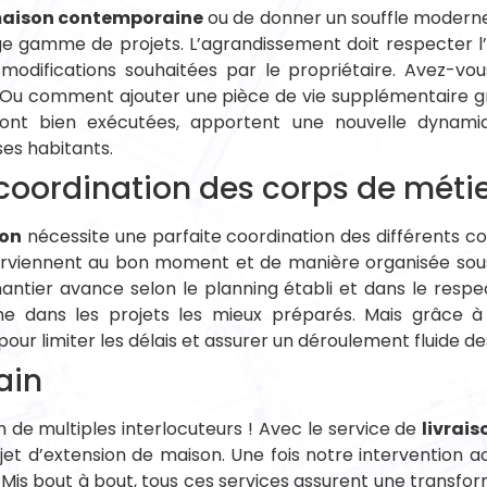
aison contemporaine
ou de donner un souffle moderne 
gamme de projets. L’agrandissement doit respecter l’es
modifications souhaitées par le propriétaire. Avez-vo
é ? Ou comment ajouter une pièce de vie supplémentaire 
 sont bien exécutées, apportent une nouvelle dynam
ses habitants.
 coordination des corps de méti
son
nécessite une parfaite coordination des différents c
nterviennent au bon moment et de manière organisée sous
chantier avance selon le planning établi et dans le resp
me dans les projets les mieux préparés. Mais grâce à
pour limiter les délais et assurer un déroulement fluide de
ain
ion de multiples interlocuteurs ! Avec le service de
livrais
ojet d’extension de maison. Une fois notre intervention ac
 Mis bout à bout, tous ces services assurent une transf